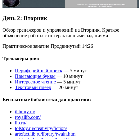
День 2:
Вторник
Обзор тренажеров и упражнений на Вторник. Краткое
объяснение работы с интерактивными заданиями.
Практическое занятие
Продвинутый
14:26
Тренажёры дня:
Периферийный поиск
— 5 минут
Прыгающие буквы
— 10 минут
Интересное чтение
— 5 минут
Текстовый плеер
— 20 минут
Бесплатные библиотеки для практики:
ilibrary.ru/
royallib.com/
lib.ru/
tolstoy.ru/creativity/fiction/
artefact.lib.ru/library/twain.htm