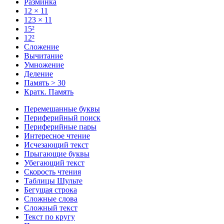
Разминка
12 × 11
123 × 11
15²
12²
Сложение
Вычитание
Умножение
Деление
Память > 30
Кратк. Память
Перемешанные буквы
Периферийный поиск
Периферийные пары
Интересное чтение
Исчезающий текст
Прыгающие буквы
Убегающий текст
Скорость чтения
Таблицы Шульте
Бегущая строка
Сложные слова
Сложный текст
Текст по кругу