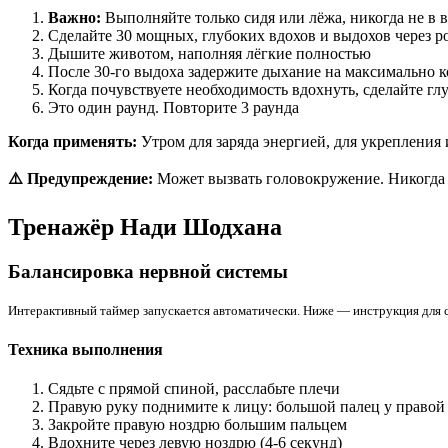
Важно:
Выполняйте только сидя или лёжа, никогда не в в
Сделайте 30 мощных, глубоких вдохов и выдохов через р
Дышите животом, наполняя лёгкие полностью
После 30-го выдоха задержите дыхание на максимально к
Когда почувствуете необходимость вдохнуть, сделайте гл
Это один раунд. Повторите 3 раунда
Когда применять:
Утром для заряда энергией, для укрепления
⚠️ Предупреждение:
Может вызвать головокружение. Никогда н
Тренажёр Нади Шодхана
Балансировка нервной системы
Интерактивный таймер запускается автоматически. Ниже — инструкция для 
Техника выполнения
Сядьте с прямой спиной, расслабьте плечи
Правую руку поднимите к лицу: большой палец у правой
Закройте правую ноздрю большим пальцем
Вдохните через левую ноздрю (4-6 секунд)