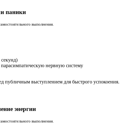
ли паники
самостоятельного выполнения.
 секунд)
т парасимпатическую нервную систему
ред публичным выступлением для быстрого успокоения.
шение энергии
самостоятельного выполнения.