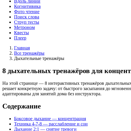
Вдоль линии
Когнитивика
Фото чтение
Поиск слова
Струп тесты
Метроном
Квесты
Плеер
Главная
Все тренажёры
Дыхательные тренажёры
8 дыхательных тренажёров для концентр
На этой странице — 8 интерактивных тренажёров дыхательных
решает конкретную задачу: от быстрого засыпания до мгновен
адаптированы для занятий дома без инструктора.
Содержание
Боксовое дыхание — концентрация
Техника 4-7-8 — расслабление и сон
Дыхание 2:1 — снятие тревоги