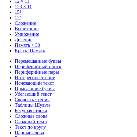
12 × 11
123 × 11
15²
12²
Сложение
Вычитание
Умножение
Деление
Память > 30
Кратк. Память
Перемешанные буквы
Периферийный поиск
Периферийные пары
Интересное чтение
Исчезающий текст
Прыгающие буквы
Убегающий текст
Скорость чтения
Таблицы Шульте
Бегущая строка
Сложные слова
Сложный текст
Текст по кругу
Парные слова