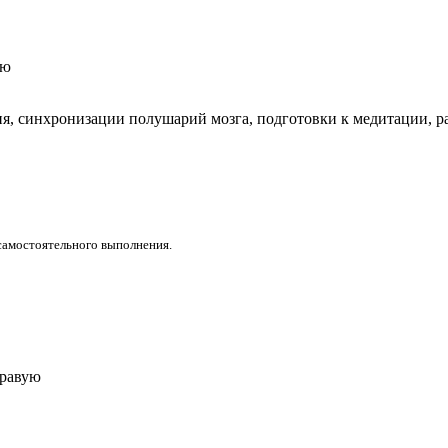
ую
, синхронизации полушарий мозга, подготовки к медитации, ра
самостоятельного выполнения.
правую