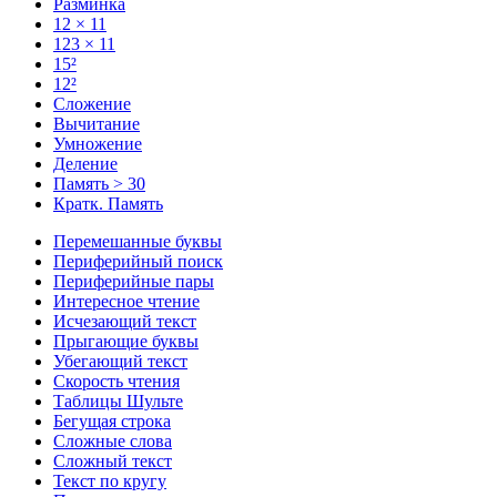
Разминка
12 × 11
123 × 11
15²
12²
Сложение
Вычитание
Умножение
Деление
Память > 30
Кратк. Память
Перемешанные буквы
Периферийный поиск
Периферийные пары
Интересное чтение
Исчезающий текст
Прыгающие буквы
Убегающий текст
Скорость чтения
Таблицы Шульте
Бегущая строка
Сложные слова
Сложный текст
Текст по кругу