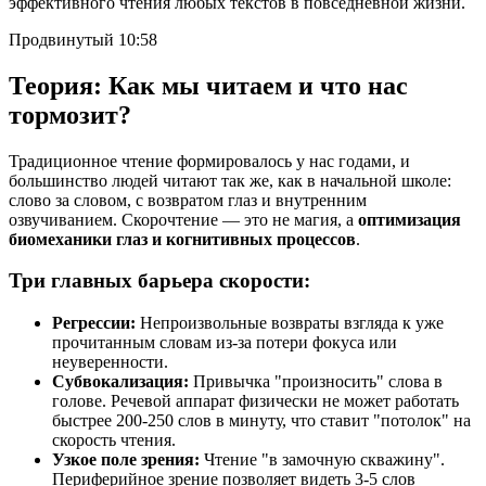
эффективного чтения любых текстов в повседневной жизни.
Продвинутый
10:58
Теория: Как мы читаем и что нас
тормозит?
Традиционное чтение формировалось у нас годами, и
большинство людей читают так же, как в начальной школе:
слово за словом, с возвратом глаз и внутренним
озвучиванием. Скорочтение — это не магия, а
оптимизация
биомеханики глаз и когнитивных процессов
.
Три главных барьера скорости:
Регрессии:
Непроизвольные возвраты взгляда к уже
прочитанным словам из-за потери фокуса или
неуверенности.
Субвокализация:
Привычка "произносить" слова в
голове. Речевой аппарат физически не может работать
быстрее 200-250 слов в минуту, что ставит "потолок" на
скорость чтения.
Узкое поле зрения:
Чтение "в замочную скважину".
Периферийное зрение позволяет видеть 3-5 слов