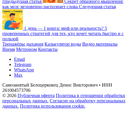
Предыдущая статья
Секрет образного мышления:
как мозг мгновенно распознает слова
Следующая статья
1 день — 1 книга: миф или реальность? 5
проверенных стратегий для тех, кто хочет читать быстро и с
пользой
Тренажёры дыхания
Калькулятор воды
Видео материалы
Время
Метроном
Контакты
Email
Telegram
WhatsApp
Max
Самозанятый Белоцерковец Денис Викторович • ИНН
261004573706
© 2026
Публичная оферта
Политика в отношении обработки
персональных данных.
Согласие на обработку персональных
данных.
Политика использования cookie.