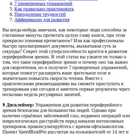
7 проверенных упражнений
Как правильно практиковать
Преодоление трудностей
Аффирмации для развития
Вы когда-нибудь замечали, как некоторые люди способны за
считанные минуты прочитать целую главу книги, при этом
прекрасно понимая прочитанное? Или как профессионалы
быстро просматривают документы, выхватывая суть за
секунды? Секрет этой суперспособности кроется в развитом
периферийном зрении. В этой статье вы узнаете не только о
том, что такое периферийное зрение и почему оно так важно
для скорочтения, но и получите 7 проверенных упражнений,
которые помогут расширить ваше зрительное поле и
значительно повысить скорость чтения. Вместе с
практическими рекомендациями вы сможете приступить к
тренировкам уже сегодня и заметить первые результаты через
несколько недель регулярных занятий.
⚕️ Дисклеймер:
Упражнения для развития периферийного
зрения безопасны для большинства людей. Однако при
наличии серьёзных заболеваний глаз, недавних операций или
неврологических расстройств перед началом интенсивных
тренировок проконсультируйтесь с врачом-офтальмологом.
Проект SpeedReadPro рассчитан на пользователей от 14 лет и