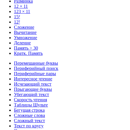
Разминка
12 × 11
123 × 11
15²
12²
Сложение
Вычитание
Умножение
Деление
Память > 30
Кратк. Память
Перемешанные буквы
Периферийный поиск
Периферийные пары
Интересное чтение
Исчезающий текст
Прыгающие буквы
Убегающий текст
Скорость чтения
Таблицы Шульте
Бегущая строка
Сложные слова
Сложный текст
Текст по кругу